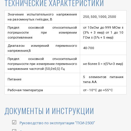
ТЕХНИЧЕСКИЕ ХАРАКТЕРИСТИКИ
Значение испытательного напряжения
250, 500, 1000, 2500
на разомкнутых гнёздах, В
Предел основной относительной
от 10кОм до 999 МОм ±
погрешности при измерении
(3% + 3 емр) от 1 до 10
сопротивления
ГОм ± (5% + 5 емр)
Диапазон измерений переменного
40-700
напряжения,В
Предел основной относительной
погрешности при измерении переменного
не более δ = ±(5%+3 емр)
напряжения частотой (50,0±0,5) Гц
5 элементов питания
Питание
типа АА
Рабочая температура
от - 10°С до +55°С
ДОКУМЕНТЫ И ИНСТРУКЦИИ
Руководство по эксплуатации "ПСИ-2500"