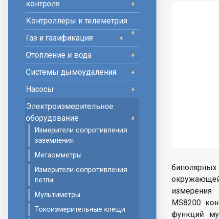
контроля
Контроллеры и телеметрия
Газ и газификация
Отопление и вода
Системы дымоудаления
Насосы
Электроизмерительное
оборудование
Измерители сопротивления
заземления
Мегаомметры
биполярных
Измерители сопротивления
окружающей
петли
измерения
Мультиметры
MS8200 кон
Токоизмерительные клещи
функций му