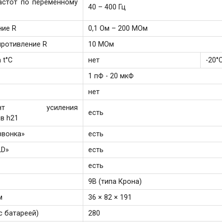
астот по переменному
40 – 400 Гц
ние R
0,1 Ом – 200 МОм
противление R
10 МОм
 t°C
нет
-20°
1 пФ - 20 мкФ
нет
иент усиления
есть
в h21
звонка»
есть
LD»
есть
есть
9В (типа Крона)
м
36 × 82 × 191
с батареей)
280