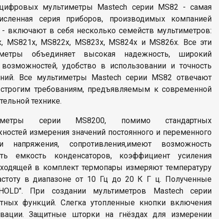
ц
ифровы
х
мультиметры Mastech серии MS82 - самая
численная серия
приборов, производимых компанией
- включают в себя несколько семейств мультиметров:
, MS821x, MS822х, MS823x
,
MS824x и MS826х. Все эти
иметры объединяет высокая надежность, широкий
 возможностей, удобство в использовании и точность
ний. Все мультиметры Mastech серии MS82 отвечают
строгим требованиям, предъявляемым к современной
тельной технике.
иметры серии MS8200, помимо стандартных
ностей измерения значений постоянного и переменного
и напряжения, сопротивления,имеют возможность
ить емкость конденсаторов, коэффициент усиления
ходящей в комплект термопары измеряют температуру
тоту в диапазоне от 10 Гц до 20 К Г ц. Полученные
OLD". При создании мультиметров Mastech серии
ных функций. Слегка утопленные кнопки включения
вации. Защитные шторки на гнёздах для измерении