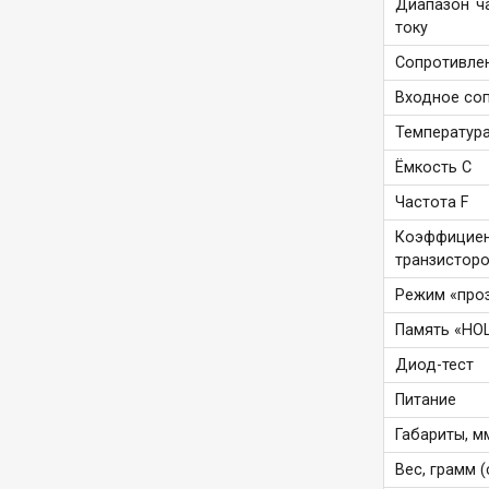
Диапазон ч
току
Сопротивле
Входное со
Температура
Ёмкость C
Частота F
Коэффиц
транзисторо
Режим «про
Память «HO
Диод-тест
Питание
Габариты, м
Вес, грамм (