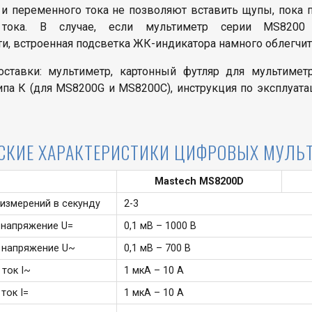
 и переменного тока не позволяют вставить щупы, пок
 тока. В случае, если мультиметр серии MS8200 
и, встроенная подсветка ЖК-индикатора намного облегчит 
ставки: мультиметр, картонный футляр для мультимет
ипа К (для MS8200G и MS8200C), инструкция по эксплуата
СКИЕ ХАРАКТЕРИСТИКИ ЦИФРОВЫХ МУЛЬ
Mastech MS8200D
измерений в секунду
2-3
 напряжение U=
0,1 мВ – 1000 В
 напряжение U~
0,1 мВ – 700 В
ток I~
1 мкА – 10 А
ток I=
1 мкА – 10 А