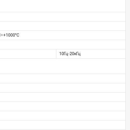
C÷+1000°C
10Гц-20кГц