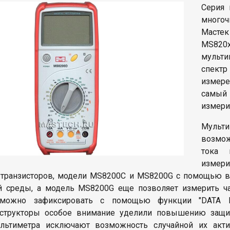
Серия 
много
Мастек
MS820x
мульт
спектр
измере
самый 
измери
Мульт
возмож
тока 
измер
 транзисторов, модели MS8200C и MS8200G с помощью в
 среды, а модель MS8200G еще позволяет измерить час
 можно зафиксировать с помощью функции "DATA H
структоры особое внимание уделили повышению защит
льтиметра исключают возможность случайной их акти